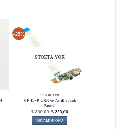
-25%
STOKTA YOK
USB BOARD
H
HP 15-P USB ve Audio Jack
Board
Orijinal
Şu
₺
300,00
₺
225,00
ki
fiyat:
andaki
:
₺ 300,00.
fiyat:
DEVAMINI OKU
0,00.
₺ 225,00.