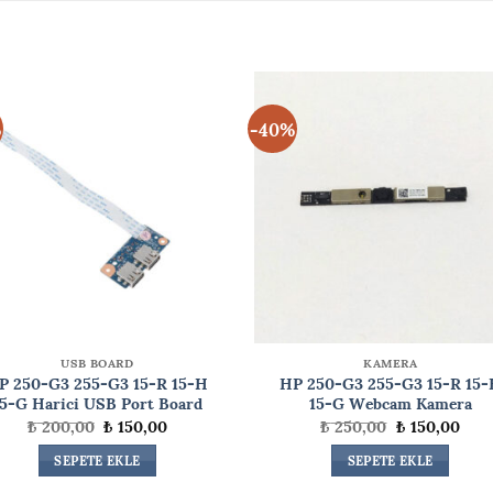
%
-40%
USB BOARD
KAMERA
P 250-G3 255-G3 15-R 15-H
HP 250-G3 255-G3 15-R 15-
15-G Harici USB Port Board
15-G Webcam Kamera
Orijinal
Şu
Orijinal
Şu
₺
200,00
₺
150,00
₺
250,00
₺
150,00
fiyat:
andaki
fiyat:
anda
₺ 200,00.
fiyat:
₺ 250,00.
fiyat
SEPETE EKLE
SEPETE EKLE
₺ 150,00.
₺ 15