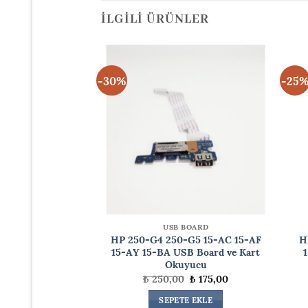
İLGILI ÜRÜNLER
-30%
-25
WER) BUTONU
USB BOARD
5-G3 15-R 15-H
HP 250-G4 250-G5 15-AC 15-AF
H
(Power) Butonu
15-AY 15-BA USB Board ve Kart
Okuyucu
Orijinal
Şu
₺
300,00
fiyat:
andaki
Orijinal
Şu
₺
250,00
₺
175,00
₺ 350,00.
fiyat:
fiyat:
andaki
TE EKLE
₺ 300,00.
₺ 250,00.
fiyat:
SEPETE EKLE
₺ 175,00.