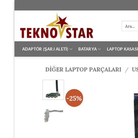
İçeriğe
atla
Ara:
ADAPTÖR (ŞARJ ALETİ)
BATARYA
LAPTOP KASAS
DİĞER LAPTOP PARÇALARI
/
U
-25%