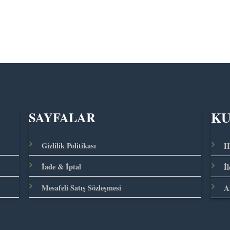
K
SAYFALAR
Gizlilik Politikası
H
İade & İptal
İ
Mesafeli Satış Sözleşmesi
A