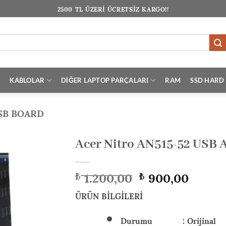
2500 TL ÜZERİ ÜCRETSİZ KARGO!!
I
KABLOLAR
DİĞER LAPTOP PARÇALARI
RAM
SSD HARD 
SB BOARD
Acer Nitro AN515-52 USB 
Orijinal
Şu
1.200,00
900,00
₺
₺
fiyat:
andak
₺ 1.200,00.
fiyat:
ÜRÜN BİLGİLERİ
₺ 900,
Durumu : Orijinal