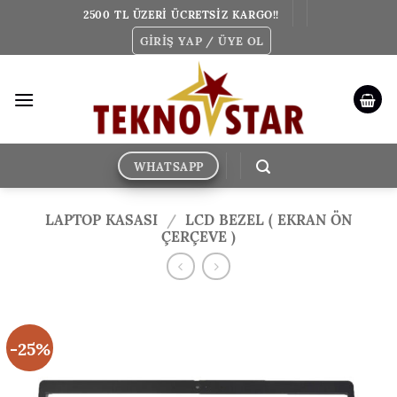
İçeriğe
2500 TL ÜZERİ ÜCRETSİZ KARGO!!
atla
GIRIŞ YAP / ÜYE OL
WHATSAPP
LAPTOP KASASI
/
LCD BEZEL ( EKRAN ÖN
ÇERÇEVE )
-25%