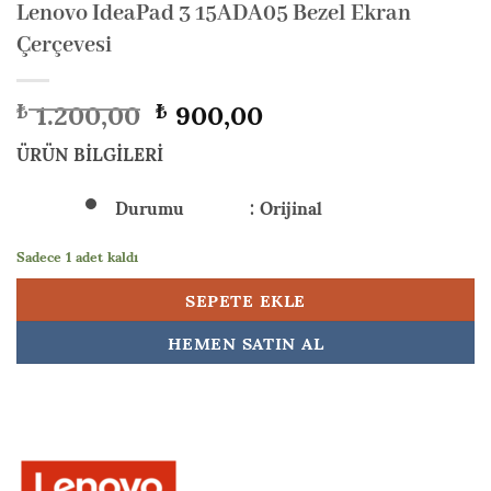
Lenovo IdeaPad 3 15ADA05 Bezel Ekran
Çerçevesi
Orijinal
Şu
1.200,00
900,00
₺
₺
fiyat:
andaki
₺ 1.200,00.
fiyat:
ÜRÜN BİLGİLERİ
₺ 900,00.
Durumu : Orijinal
Sadece 1 adet kaldı
SEPETE EKLE
HEMEN SATIN AL