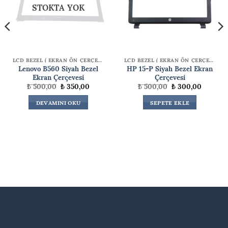
STOKTA YOK
LCD BEZEL ( EKRAN ÖN ÇERÇEVE )
LCD BEZEL ( EKRAN ÖN ÇERÇEVE )
Lenovo B560 Siyah Bezel
HP 15-P Siyah Bezel Ekran
Ekran Çerçevesi
Çerçevesi
Orijinal
Şu
Orijinal
Şu
₺
500,00
₺
350,00
₺
500,00
₺
300,00
fiyat:
andaki
fiyat:
andaki
₺ 500,00.
fiyat:
₺ 500,00.
fiyat:
DEVAMINI OKU
SEPETE EKLE
0.
₺ 350,00.
₺ 300,0