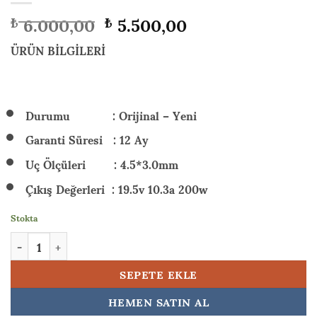
Orijinal
Şu
6.000,00
5.500,00
₺
₺
fiyat:
andaki
₺ 6.000,00.
fiyat:
ÜRÜN BİLGİLERİ
₺ 5.500,00.
Durumu : Orijinal – Yeni
Garanti Süresi : 12 Ay
Uç Ölçüleri : 4.5*3.0mm
Çıkış Değerleri : 19.5v 10.3a 200w
Stokta
HP Victus 16-d1041nt (68P26EA) 200w Orijinal Laptop Adaptörü Ş
SEPETE EKLE
HEMEN SATIN AL