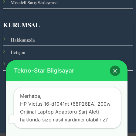
Mesafeli Satış Sözleşmesi
KURUMSAL
Hakkımızda
İletişim
Ana Sayfa
Tekno-Star Bilgisayar
Merhaba,
© 2026 Teknolojinin Starı
HP Victus 16-d1041nt (68P26EA) 200w
Orijinal Laptop Adaptörü Şarj Aleti
hakkında size nasıl yardımcı olabiliriz?