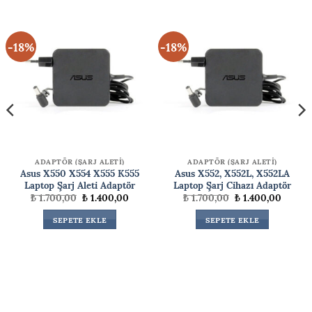
-18%
-18%
ADAPTÖR (ŞARJ ALETİ)
ADAPTÖR (ŞARJ ALETİ)
Asus X550 X554 X555 K555
Asus X552, X552L, X552LA
Laptop Şarj Aleti Adaptör
Laptop Şarj Cihazı Adaptör
Orijinal
Şu
Orijinal
Şu
₺
1.700,00
₺
1.400,00
₺
1.700,00
₺
1.400,00
fiyat:
andaki
fiyat:
andaki
₺ 1.700,00.
fiyat:
₺ 1.700,00.
fiyat:
ki
SEPETE EKLE
SEPETE EKLE
₺ 1.400,00.
₺ 1.400
99,00.